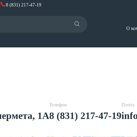
8 (831) 217-47-19
О ко
Телефон
Почта
чермета, 1А
8 (831) 217-47-19
inf