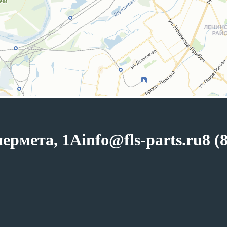
чермета, 1А
info@fls-parts.ru
8 (