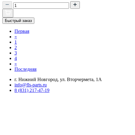
Быстрый заказ
Первая
«
1
2
3
4
»
Последняя
г. Нижний Новгород, ул. Вторчермета, 1А
info@fls-parts.ru
8 (831) 217-47-19