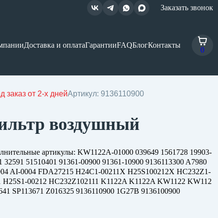
Заказать звонок
мпании
Доставка и оплата
Гарантии
FAQ
Блог
Контакты
0
д заказ от 2-х дней
Артикул: 9136110900
ильтр воздушный
лнительные артикулы: KW1122A-01000 039649 1561728 19903-
1 32591 51510401 91361-00900 91361-10900 9136113300 A7980
004 AI-0004 FDA27215 H24C1-00211X H25S100212X HC232Z1-
1 H25S1-00212 HC232Z102111 K1122A K1122A KW1122 KW112
641 SP113671 Z016325 9136110900 1G27B 9136100900