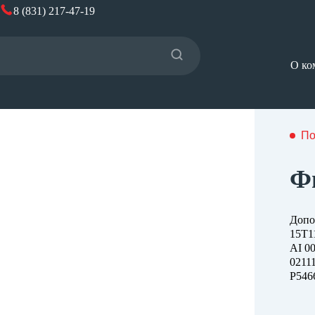
8 (831) 217-47-19
О ко
По
Ф
Допо
15T1
AI 0
0211
P546