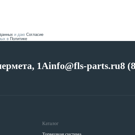
 данных
и даю
Согласие
нных в
Политике
чермета, 1А
info@fls-parts.ru
8 (
Каталог
Тормозная система