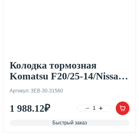
Колодка тормозная
Komatsu F20/25-14/Nissan
J02/Toyota 5F25-
Артикул: 3EB-30-31560
30/Yale/Hyster 2.5-3 t
1 988.12
₽
(пара)
Быстрый заказ