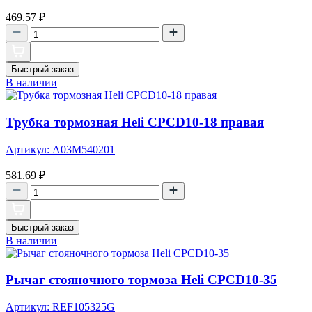
469.57
₽
Быстрый заказ
В наличии
Трубка тормозная Heli CPCD10-18 правая
Артикул: A03M540201
581.69
₽
Быстрый заказ
В наличии
Рычаг стояночного тормоза Heli CPCD10-35
Артикул: REF105325G