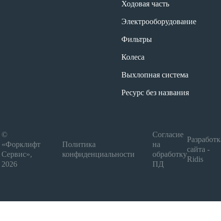
Ходовая часть
Электрооборудование
Фильтры
Колеса
Выхлопная система
Ресурс без названия
©
Согласие
Разработк
«Форклифт
Политика
на
сайта -
Сервис»,
конфиденциальности
обработку
Ridis
2026
ПД