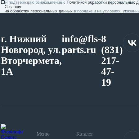
Я подтверждаю ознакомление с
Политикой обработки персональных 
Согласие
на обработку персональных данных
в порядке и на условиях, указанн
г. Нижний
info@fls-
8
Новгород, ул.
parts.ru
(831)
Вторчермета,
217-
1А
47-
19
Меню
Каталог