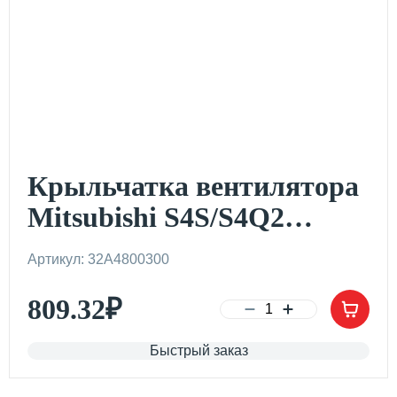
Крыльчатка вентилятора
Mitsubishi S4S/S4Q2
(FD20-30N)
Артикул: 32A4800300
809.32
₽
Быстрый заказ