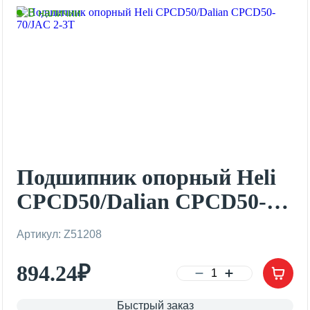
В наличии
Подшипник опорный Heli
CPCD50/Dalian CPCD50-
70/JAC 2-3T
Артикул: Z51208
894.24
₽
Быстрый заказ