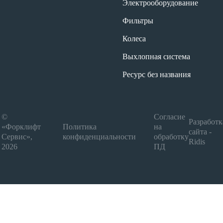
Электрооборудование
Фильтры
Колеса
Выхлопная система
Ресурс без названия
©
Согласие
Разработк
«Форклифт
Политика
на
сайта -
Сервис»,
конфиденциальности
обработку
Ridis
2026
ПД