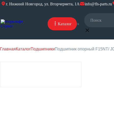
г. Нижний Новгород, ул. Вторчермета, 1А
info@fls-parts.ru
Каталог
Главная
Каталог
Подшипники
Подшипник опо