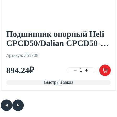
Подшипник опорный Heli
CPCD50/Dalian CPCD50-
70/JAC 2-3T
Артикул: Z51208
894.24
₽
Быстрый заказ