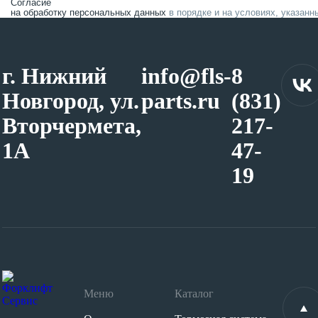
Согласие
на обработку персональных данных
в порядке и на условиях, указанн
г. Нижний
info@fls-
8
Новгород, ул.
parts.ru
(831)
Вторчермета,
217-
1А
47-
19
Меню
Каталог