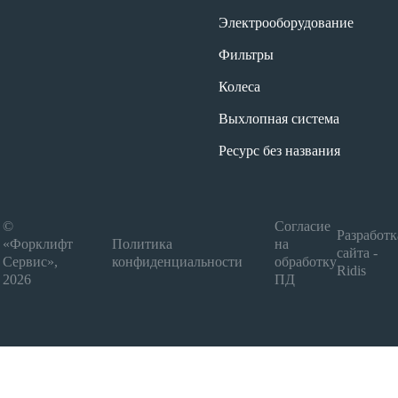
Электрооборудование
Фильтры
Колеса
Выхлопная система
Ресурс без названия
©
Согласие
Разработк
«Форклифт
Политика
на
сайта -
Сервис»,
конфиденциальности
обработку
Ridis
2026
ПД