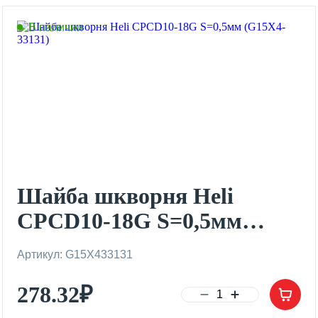
В наличии
Шайба шкворня Heli
CPCD10-18G S=0,5мм
(G15X4-33131)
Артикул: G15X433131
278.32
₽