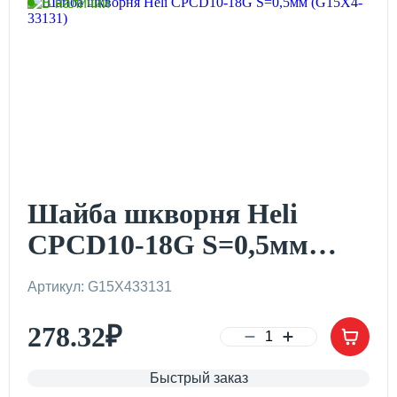
В наличии
Шайба шкворня Heli
CPCD10-18G S=0,5мм
(G15X4-33131)
Артикул: G15X433131
278.32
₽
Быстрый заказ