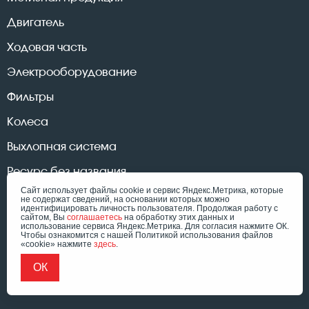
Двигатель
Ходовая часть
Электрооборудование
Фильтры
Колеса
Выхлопная система
Ресурс без названия
Сайт использует файлы cookie и сервис Яндекс.Метрика, которые
не содержат сведений, на основании которых можно
идентифицировать личность пользователя. Продолжая работу с
сайтом, Вы
соглашаетесь
на обработку этих данных и
использование сервиса Яндекс.Метрика. Для согласия нажмите ОК.
© «Форклифт Сервис», 2026
Чтобы ознакомится с нашей Политикой использования файлов
Политика конфиденциальности
«cookie» нажмите
здесь
.
Согласие на обработку ПД
Разработка сайта - Ridis
ОК