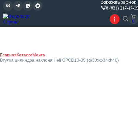
Заказать звонок
8 (831) 217-47-1
0
Главная
Каталог
Мачта
Втулка цилиндра наклона Heli CPCD10-35 (ф30хф34хh40)