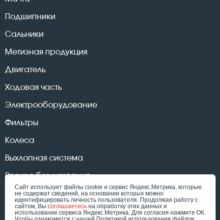
Подшипники
Сальники
Метизная продукция
Двигатель
Ходовая часть
Электрооборудование
Фильтры
Колеса
Выхлопная система
Ресурс без названия
Сайт использует файлы cookie и сервис Яндекс.Метрика, которые
не содержат сведений, на основании которых можно
идентифицировать личность пользователя. Продолжая работу с
сайтом, Вы
соглашаетесь
на обработку этих данных и
использование сервиса Яндекс.Метрика. Для согласия нажмите ОК.
© «Форклифт Сервис», 2026
Чтобы ознакомится с нашей Политикой использования файлов