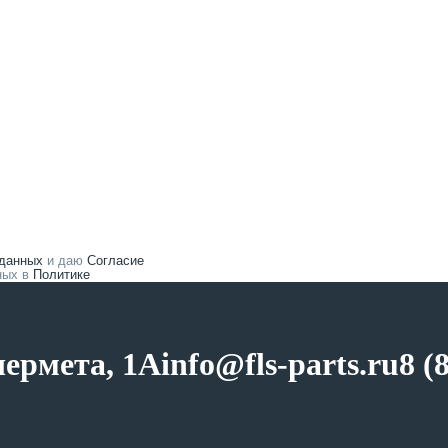
 данных
и даю
Согласие
нных в
Политике
чермета, 1А
info@fls-parts.ru
8 (