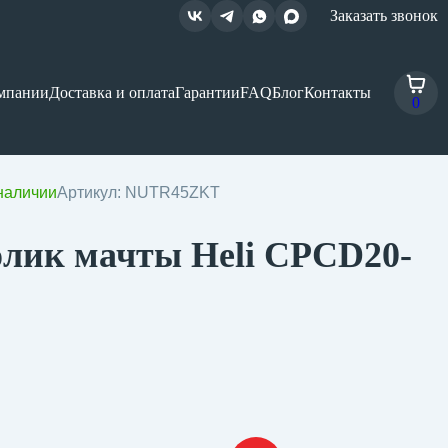
Заказать звонок
мпании
Доставка и оплата
Гарантии
FAQ
Блог
Контакты
0
наличии
Артикул: NUTR45ZKT
олик мачты Heli CPCD20-
5