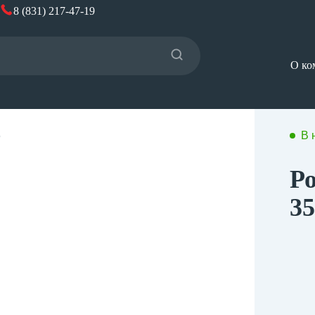
8 (831) 217-47-19
О ко
5
В 
Р
3