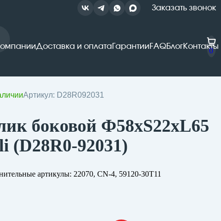
Заказать звонок
компании
Доставка и оплата
Гарантии
FAQ
Блог
Контакты
0
аличии
Артикул: D28R092031
лик боковой Ф58хS22хL65
li (D28R0-92031)
ительные артикулы: 22070, CN-4, 59120-30T11