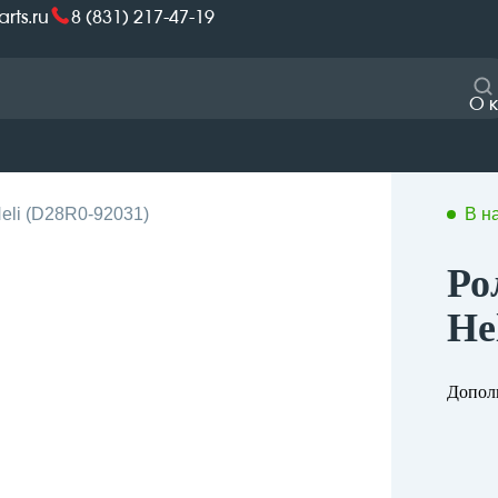
arts.ru
8 (831) 217-47-19
О 
eli (D28R0-92031)
В н
Ро
He
Дополн