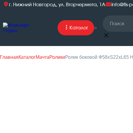
г. Нижний Новгород, ул. Вторчермета, 1А
info@fls-p
Каталог
Главная
Каталог
Мачта
Ролики
Ролик боковой Ф58хS22хL65 H