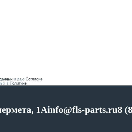
 данных
и даю
Согласие
нных в
Политике
чермета, 1А
info@fls-parts.ru
8 (