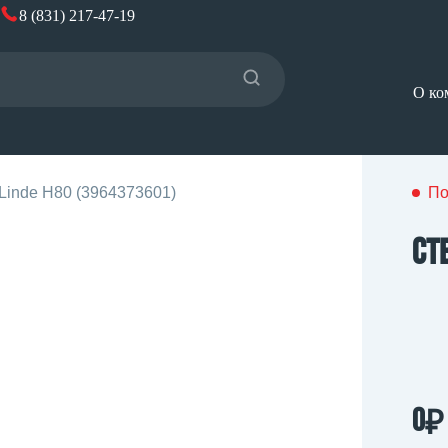
8 (831) 217-47-19
О ко
Linde H80 (3964373601)
По
Ст
₽
0