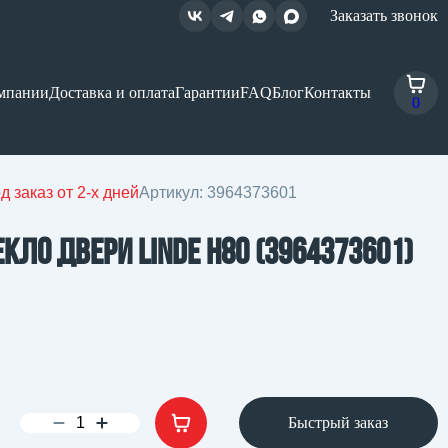
Заказать звонок
мпании
Доставка и оплата
Гарантии
FAQ
Блог
Контакты
0
д заказ от 2-х дней
Артикул: 3964373601
екло двери Linde H80 (3964373601)
Быстрый заказ