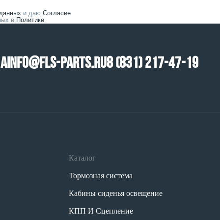
 данных
и даю
Согласие
нных в
Политике
1А
info@fls-parts.ru
8 (831) 217-47-19
Каталог
Тормозная система
Кабины сиденья освещение
КПП И Сцепление