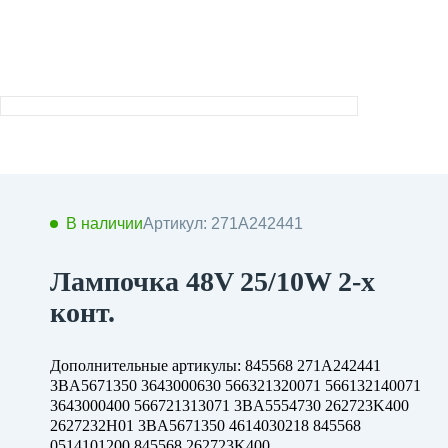
В наличии
Артикул: 271A242441
Лампочка 48V 25/10W 2-х
конт.
Дополнительные артикулы: 845568 271A242441
3BA5671350 3643000630 566321320071 566132140071
3643000400 566721313071 3BA5554730 262723K400
2627232H01 3BA5671350 4614030218 845568
0514101200 845568 262723K400