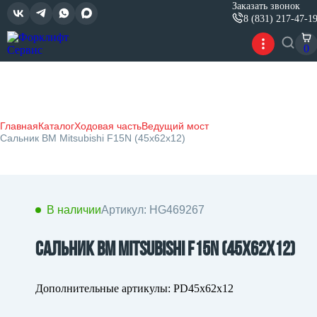
Заказать звонок
8 (831) 217-47-1
0
Главная
Каталог
Ходовая часть
Ведущий мост
Сальник ВМ Mitsubishi F15N (45x62x12)
В наличии
Артикул: HG469267
Сальник ВМ Mitsubishi F15N (45x62x12)
Дополнительные артикулы: PD45x62x12