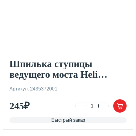
Шпилька ступицы
ведущего моста Heli
CPCD20-25
Артикул: 2435372001
245
₽
Быстрый заказ