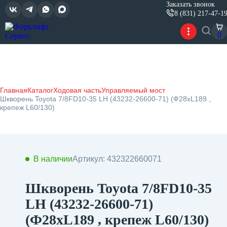
Заказать звонок
8 (831) 217-47-1
0
Главная
Каталог
Ходовая часть
Управляемый мост
Шкворень Toyota 7/8FD10-35 LH (43232-26600-71) (Ф28хL189 ,
крепеж L60/130)
В наличии
Артикул: 432322660071
Шкворень Toyota 7/8FD10-35
LH (43232-26600-71)
(Ф28хL189 , крепеж L60/130)