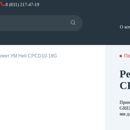
8 (831) 217-47-19
О ко
лект УМ Heli CPCD10-18G
По
Р
C
Прим
GREE
мм д