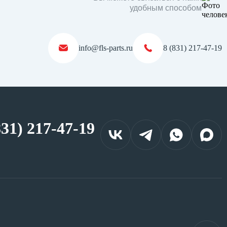
удобным способом
info@fls-parts.ru
8 (831) 217-47-19
831) 217-47-19