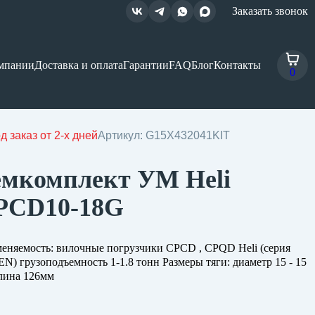
Заказать звонок
мпании
Доставка и оплата
Гарантии
FAQ
Блог
Контакты
0
д заказ от 2-х дней
Артикул: G15X432041KIT
емкомплект УМ Heli
PCD10-18G
еняемость: вилочные погрузчики CPCD , CPQD Heli (серия
N) грузоподъемность 1-1.8 тонн Размеры тяги: диаметр 15 - 15
лина 126мм