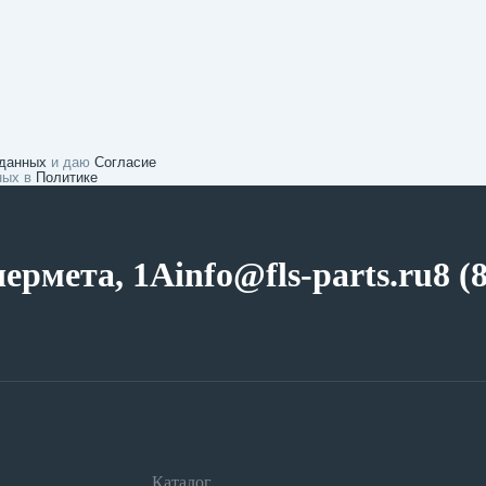
 данных
и даю
Согласие
нных в
Политике
чермета, 1А
info@fls-parts.ru
8 (
Каталог