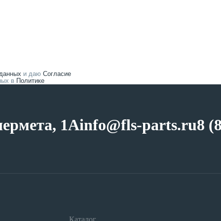
 данных
и даю
Согласие
нных в
Политике
чермета, 1А
info@fls-parts.ru
8 (
Каталог