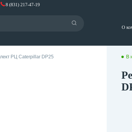
8 (831) 217-47-19
О ко
ект РЦ Caterpillar DP25
В 
Ре
D