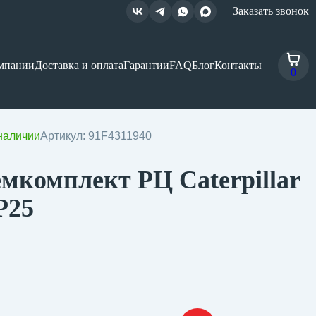
Заказать звонок
мпании
Доставка и оплата
Гарантии
FAQ
Блог
Контакты
0
наличии
Артикул: 91F4311940
мкомплект РЦ Caterpillar
P25