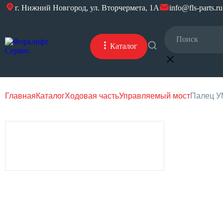
г. Нижний Новгород, ул. Вторчермета, 1А
info@fls-parts.ru
Каталог
Главная
Каталог
Ходовая часть
Управляемый мост
Палец УМ