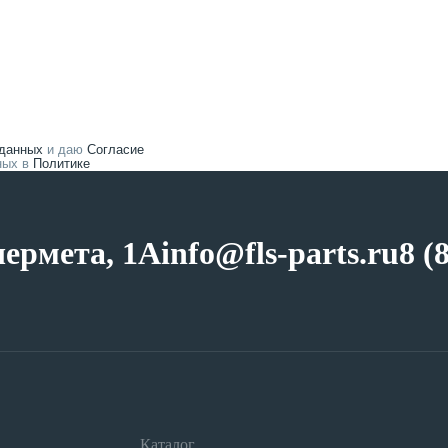
 данных
и даю
Согласие
нных в
Политике
чермета, 1А
info@fls-parts.ru
8 (
Каталог