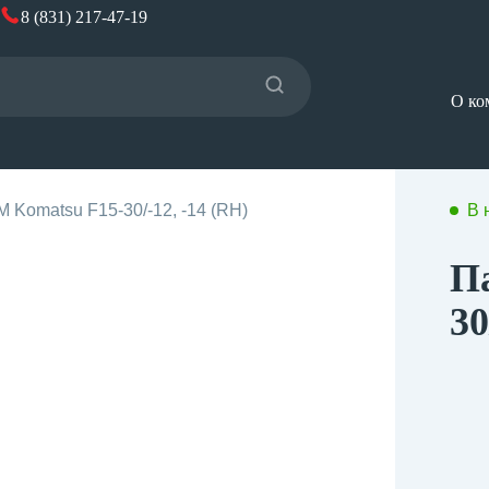
8 (831) 217-47-19
О ко
 Komatsu F15-30/-12, -14 (RH)
В 
П
30