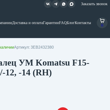
Заказать звонок
мпании
Доставка и оплата
Гарантии
FAQ
Блог
Контакты
0
наличии
Артикул: 3EB2432380
алец УМ Komatsu F15-
/-12, -14 (RH)