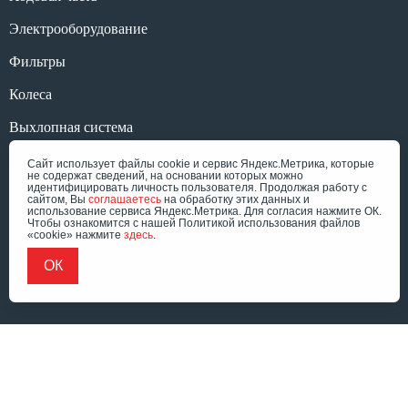
Электрооборудование
Фильтры
Колеса
Выхлопная система
Ресурс без названия
Сайт использует файлы cookie и сервис Яндекс.Метрика, которые
не содержат сведений, на основании которых можно
идентифицировать личность пользователя. Продолжая работу с
сайтом, Вы
соглашаетесь
на обработку этих данных и
использование сервиса Яндекс.Метрика. Для согласия нажмите ОК.
Чтобы ознакомится с нашей Политикой использования файлов
«cookie» нажмите
здесь
.
© «Форклифт Сервис», 2026
Политика конфиденциальности
Согласие на обработку ПД
Разработка сайта - Ridis
ОК