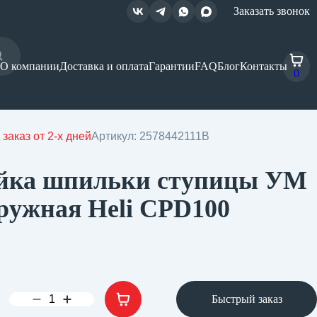
Заказать звонок
О компании
Доставка и оплата
Гарантии
FAQ
Блог
Контакты
0
 заказ от 2-х дней
Артикул: 2578442111B
йка шпильки ступицы УМ
ружная Heli CPD100
Быстрый заказ