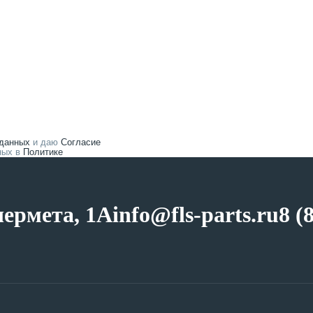
 данных
и даю
Согласие
нных в
Политике
чермета, 1А
info@fls-parts.ru
8 (