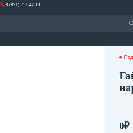
8 (831) 217-47-19
Под
Га
на
0
₽