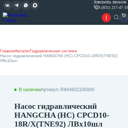
Заказать звонок
8 (831) 217-47-1
0
Главная
Каталог
Гидравлическая система
Насос гидравлический HANGCHA (HC) CPCD10-18R/X(TNE92)
ЛВх10шл
В наличии
Артикул: R844601100000
Насос гидравлический
HANGCHA (HC) CPCD10-
18R/X(TNE92) ЛВх10шл