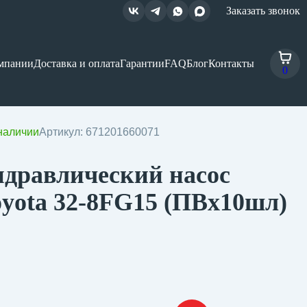
Заказать звонок
мпании
Доставка и оплата
Гарантии
FAQ
Блог
Контакты
0
наличии
Артикул: 671201660071
идравлический насос
oyota 32-8FG15 (ПВх10шл)