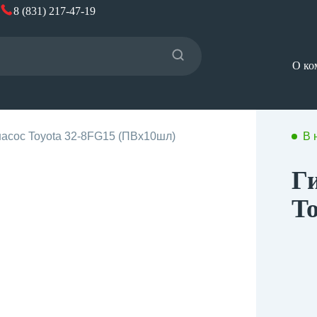
8 (831) 217-47-19
О ко
насос Toyota 32-8FG15 (ПВх10шл)
В 
Г
T