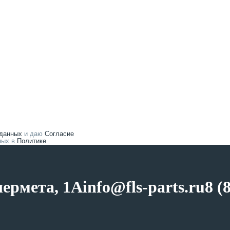
 данных
и даю
Согласие
нных в
Политике
чермета, 1А
info@fls-parts.ru
8 (