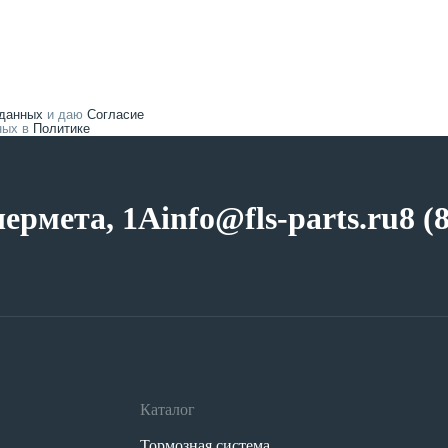
 данных
и даю
Согласие
нных в
Политике
чермета, 1А
info@fls-parts.ru
8 (
Каталог
Тормозная система