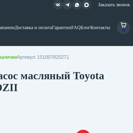
Заказать звонок
мпании
Доставка и оплата
Гарантии
FAQ
Блог
Контакты
0
наличии
Артикул: 151007820271
асос масляный Toyota
DZII