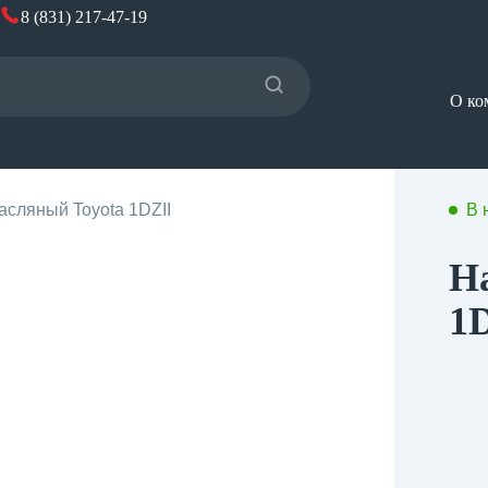
8 (831) 217-47-19
О ко
асляный Toyota 1DZII
В 
Н
1